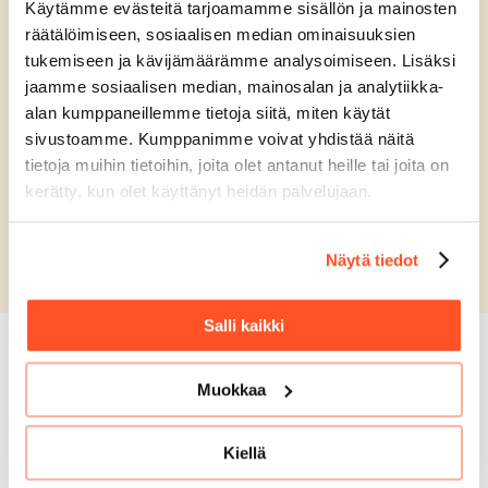
Käytämme evästeitä tarjoamamme sisällön ja mainosten
Suomen palkkaketjun röntgenkuva 2026
-tutkimus
kokoaa 507 vastaajan näkemykset johdolta, esihenkilöiltä,
räätälöimiseen, sosiaalisen median ominaisuuksien
palkanlaskijoilta ja työntekijöiltä.
tukemiseen ja kävijämäärämme analysoimiseen. Lisäksi
jaamme sosiaalisen median, mainosalan ja analytiikka-
Webinaarissa kuulet, missä palkkaprosessien
alan kumppaneillemme tietoja siitä, miten käytät
piilokustannukset syntyvät, miten ne vaikuttavat
sivustoamme. Kumppanimme voivat yhdistää näitä
organisaation toimintaan ja mitä johdon kannattaa seurata
prosessin kehittämiseksi.
tietoja muihin tietoihin, joita olet antanut heille tai joita on
kerätty, kun olet käyttänyt heidän palvelujaan.
Kaikki ilmoittautuneet saavat sähköpostitse Suomen
palkkaketjun röntgenkuva 2026 -tutkimusraportin.
Näytä tiedot
Ilmoittaudu webinaariin
Salli kaikki
Mitä asiakkaamme
Muokkaa
sanovat meistä?
Kiellä