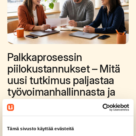
Palkkaprosessin
piilokustannukset – Mitä
uusi tutkimus paljastaa
työvoimanhallinnasta ja
palkanlaskennasta?
Ilmainen webinaari I Päivä: Tiistai 25.8.2026 I Aika: 10-
10.45
Tämä sivusto käyttää evästeitä