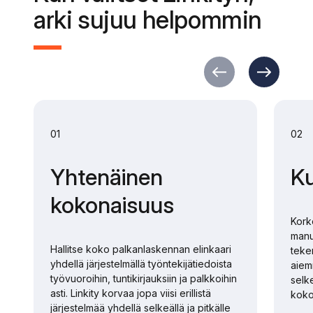
arki sujuu helpommin
01
02
Yhtenäinen
K
kokonaisuus
Kork
manu
Hallitse koko palkanlaskennan elinkaari
teke
yhdellä järjestelmällä työntekijätiedoista
aiemm
työvuoroihin, tuntikirjauksiin ja palkkoihin
selk
asti. Linkity korvaa jopa viisi erillistä
koko
järjestelmää yhdellä selkeällä ja pitkälle