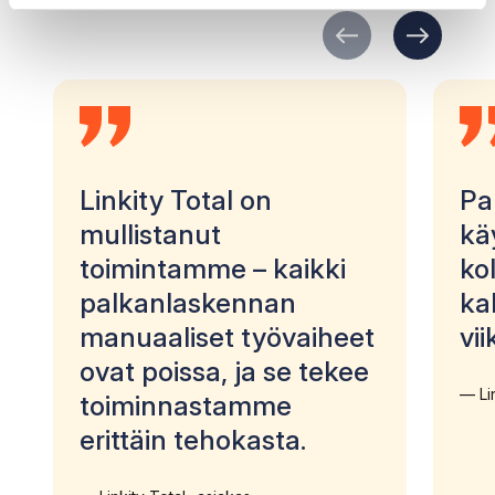
Linkity Total on
Pa
mullistanut
kä
toimintamme – kaikki
ko
palkanlaskennan
ka
manuaaliset työvaiheet
vii
ovat poissa, ja se tekee
Li
toiminnastamme
erittäin tehokasta.