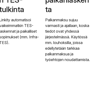
tulkinta
ta
Linkity automatisoi
Palkanmaksu sujuu
vaikeimmatkin TES-
varmasti ja ajallaan, koska
laskennat ja paikalliset
tiedot ovat yhdessä
sopimukset (mm. Infra-
järjestelmässä. Käytössä
TES).
mm. louhoksilla, joissa
edellytetään tarkkaa
palkanmaksua ja
työehtojen noudattamista.