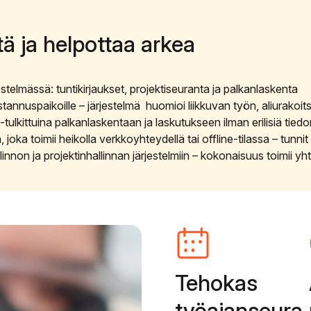
ä ja helpottaa arkea
telmässä: tuntikirjaukset, projektiseuranta ja palkanlaskenta
ustannuspaikoille – järjestelmä huomioi liikkuvan työn, aliurakoitsi
tulkittuina palkanlaskentaan ja laskutukseen ilman erilisiä tiedon
, joka toimii heikolla verkkoyhteydellä tai offline-tilassa – tunni
linnon ja projektinhallinnan järjestelmiin – kokonaisuus toimii y
Tehokas
työajanseura