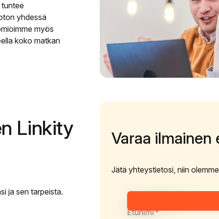
a tuntee
noton yhdessä
 Huomioimme myös
teella koko matkan
en Linkity
Varaa ilmainen e
Jätä yhteystietosi, niin olemm
i ja sen tarpeista.