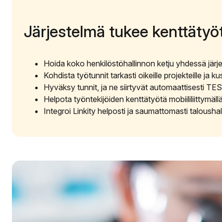
Järjestelmä tukee kenttätyöt
Hoida koko henkilöstöhallinnon ketju yhdessä järjes
Kohdista työtunnit tarkasti oikeille projekteille ja k
Hyväksy tunnit, ja ne siirtyvät automaattisesti TES-
Helpota työntekijöiden kenttätyötä mobiililiittymällä
Integroi Linkity helposti ja saumattomasti taloushal