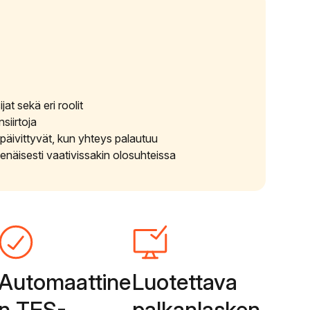
jat sekä eri roolit
siirtoja
t päivittyvät, kun yhteys palautuu
htenäisesti vaativissakin olosuhteissa
Automaattine
Luotettava
n TES-
palkanlasken