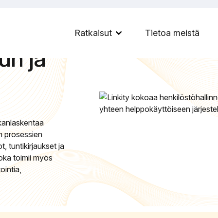
ot
Ratkaisut
Tietoa meistä
Menu:
un ja
Open
Sub-
menu
lkanlaskentaa
en prosessien
 tuntikirjaukset ja
oka toimii myös
ointia,