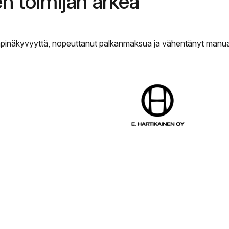
en toimijan arkea
pinäkyvyyttä, nopeuttanut palkanmaksua ja vähentänyt manuaal