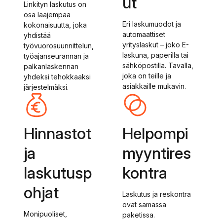
ut
Linkityn laskutus on
osa laajempaa
Eri laskumuodot ja
kokonaisuutta, joka
automaattiset
yhdistää
yrityslaskut – joko E-
työvuorosuunnittelun,
laskuna, paperilla tai
työajanseurannan ja
sähköpostilla. Tavalla,
palkanlaskennan
joka on teille ja
yhdeksi tehokkaaksi
asiakkaille mukavin.
järjestelmäksi.
Hinnastot
Helpompi
ja
myyntires
laskutusp
kontra
ohjat
Laskutus ja reskontra
ovat samassa
Monipuoliset,
paketissa.