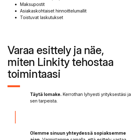
Maksupostit
Asiakaskohtaiset hinnoittelumallit
Toistuvat laskutukset
Varaa esittely ja näe,
miten Linkity tehostaa
toimintaasi
Täytä lomake.
Kerrothan lyhyesti yrityksestäsi ja
sen tarpeista.
Olemme sinuun yhteydessä sopiaksemme
ajan.
Varmistamme samalla, että esittely vastaa