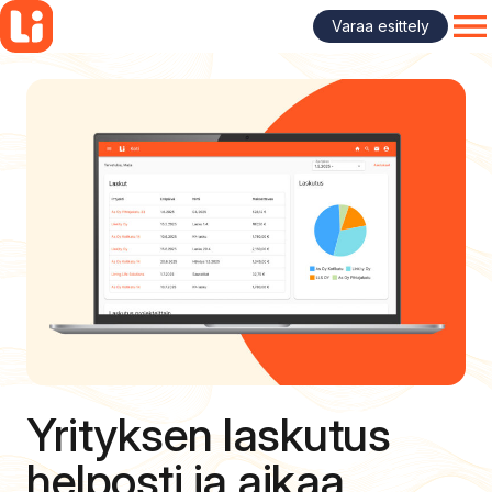
Siirry
Varaa esittely
sisältöön
OP
Yrityksen laskutus
helposti ja aikaa