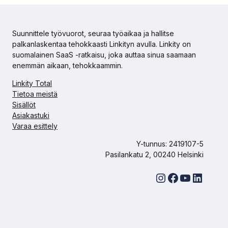
Suunnittele työvuorot, seuraa työaikaa ja hallitse
palkanlaskentaa tehokkaasti Linkityn avulla. Linkity on
suomalainen SaaS -ratkaisu, joka auttaa sinua saamaan
enemmän aikaan, tehokkaammin.
Linkity Total
Tietoa meistä
Sisällöt
Asiakastuki
Varaa esittely
Y-tunnus: 2419107-5
Pasilankatu 2, 00240 Helsinki
Instagram
Facebook
YouTube
LinkedIn