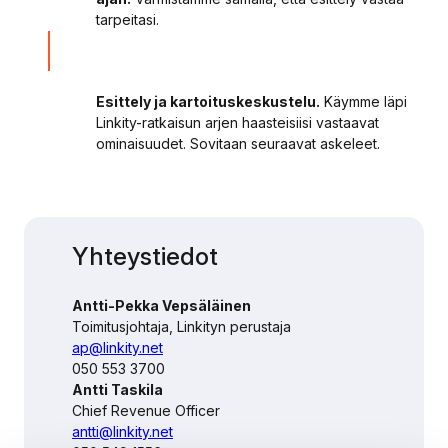
tarpeitasi.
Esittely ja kartoituskeskustelu.
Käymme läpi
Linkity-ratkaisun arjen haasteisiisi vastaavat
ominaisuudet. Sovitaan seuraavat askeleet.
Yhteystiedot
Antti-Pekka Vepsäläinen
Toimitusjohtaja, Linkityn perustaja
ap@linkity.net
050 553 3700
Antti Taskila
Chief Revenue Officer
antti@linkity.net