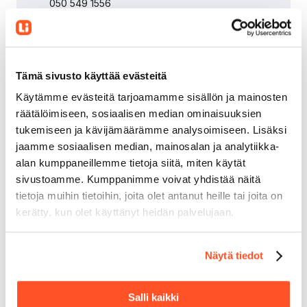
050 549 1556
Tämä sivusto käyttää evästeitä
Varaa ilmainen esittely
Käytämme evästeitä tarjoamamme sisällön ja mainosten
räätälöimiseen, sosiaalisen median ominaisuuksien
tukemiseen ja kävijämäärämme analysoimiseen. Lisäksi
Jätä yhteystietosi, niin olemme sinuun pian
yhteydessä.
jaamme sosiaalisen median, mainosalan ja analytiikka-
alan kumppaneillemme tietoja siitä, miten käytät
sivustoamme. Kumppanimme voivat yhdistää näitä
tietoja muihin tietoihin, joita olet antanut heille tai joita on
kerätty, kun olet käyttänyt heidän palvelujaan.
Näytä tiedot
Salli kaikki