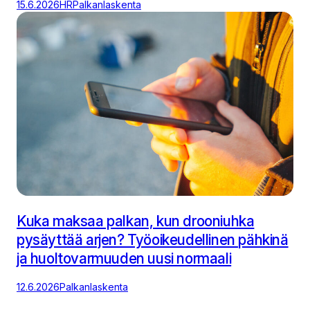
15.6.2026
HR
Palkanlaskenta
Kuka maksaa palkan, kun drooniuhka
pysäyttää arjen? Työoikeudellinen pähkinä
ja huoltovarmuuden uusi normaali
12.6.2026
Palkanlaskenta