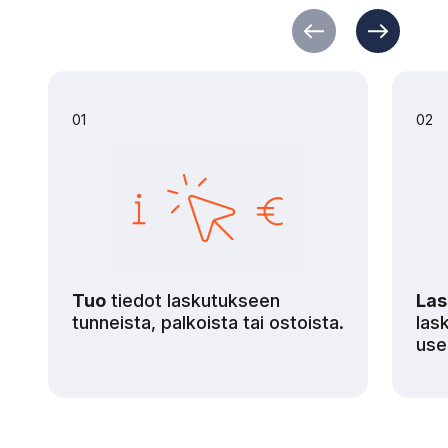
01
02
Tuo
tiedot laskutukseen
Las
tunneista, palkoista tai ostoista.
las
use