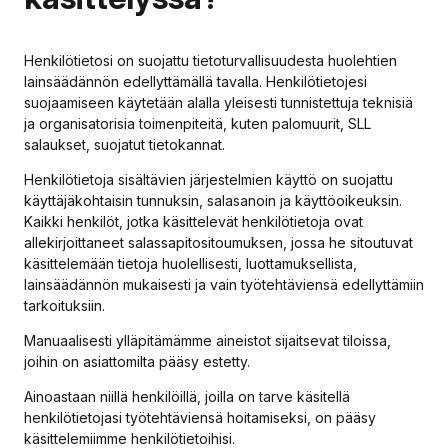
Henkilötietosi on suojattu tietoturvallisuudesta huolehtien
lainsäädännön edellyttämällä tavalla. Henkilötietojesi
suojaamiseen käytetään alalla yleisesti tunnistettuja teknisiä
ja organisatorisia toimenpiteitä, kuten palomuurit, SLL
salaukset, suojatut tietokannat.
Henkilötietoja sisältävien järjestelmien käyttö on suojattu
käyttäjäkohtaisin tunnuksin, salasanoin ja käyttöoikeuksin.
Kaikki henkilöt, jotka käsittelevät henkilötietoja ovat
allekirjoittaneet salassapitositoumuksen, jossa he sitoutuvat
käsittelemään tietoja huolellisesti, luottamuksellista,
lainsäädännön mukaisesti ja vain työtehtäviensä edellyttämiin
tarkoituksiin.
Manuaalisesti ylläpitämämme aineistot sijaitsevat tiloissa,
joihin on asiattomilta pääsy estetty.
Ainoastaan niillä henkilöillä, joilla on tarve käsitellä
henkilötietojasi työtehtäviensä hoitamiseksi, on pääsy
käsittelemiimme henkilötietoihisi.