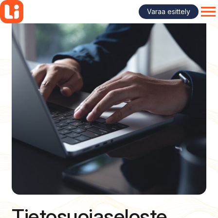
Siirry
Varaa esittely
sisältöön
OP
Tietosuojaseloste