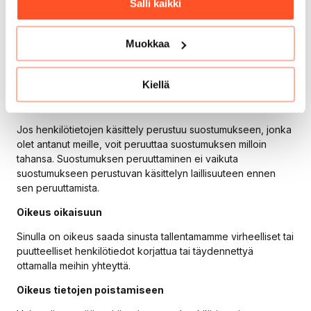
Salli kaikki
käsittelystä.
Kun käytät oikeuttasi saada pääsy tietoihin, toimitamme
Muokkaa
sinulle jäljennöksen käsittelemistämme henkilötiedoistasi. Jos
pyydät useampia jäljennöksiä, voimme periä niistä
hallinnollisiin kustannuksiin perustuvan kohtuullisen maksun.
Kiellä
Oikeus peruuttaa suostumus
Jos henkilötietojen käsittely perustuu suostumukseen, jonka
olet antanut meille, voit peruuttaa suostumuksen milloin
tahansa. Suostumuksen peruuttaminen ei vaikuta
suostumukseen perustuvan käsittelyn laillisuuteen ennen
sen peruuttamista.
Oikeus oikaisuun
Sinulla on oikeus saada sinusta tallentamamme virheelliset tai
puutteelliset henkilötiedot korjattua tai täydennettyä
ottamalla meihin yhteyttä.
Oikeus tietojen poistamiseen