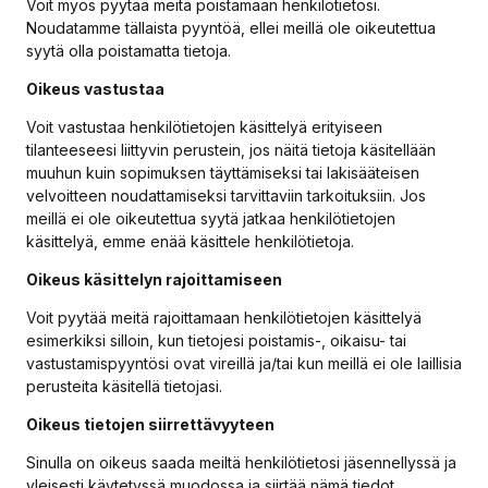
Voit myös pyytää meitä poistamaan henkilötietosi.
Noudatamme tällaista pyyntöä, ellei meillä ole oikeutettua
syytä olla poistamatta tietoja.
Oikeus vastustaa
Voit vastustaa henkilötietojen käsittelyä erityiseen
tilanteeseesi liittyvin perustein, jos näitä tietoja käsitellään
muuhun kuin sopimuksen täyttämiseksi tai lakisääteisen
velvoitteen noudattamiseksi tarvittaviin tarkoituksiin. Jos
meillä ei ole oikeutettua syytä jatkaa henkilötietojen
käsittelyä, emme enää käsittele henkilötietoja.
Oikeus käsittelyn rajoittamiseen
Voit pyytää meitä rajoittamaan henkilötietojen käsittelyä
esimerkiksi silloin, kun tietojesi poistamis-, oikaisu- tai
vastustamispyyntösi ovat vireillä ja/tai kun meillä ei ole laillisia
perusteita käsitellä tietojasi.
Oikeus tietojen siirrettävyyteen
Sinulla on oikeus saada meiltä henkilötietosi jäsennellyssä ja
yleisesti käytetyssä muodossa ja siirtää nämä tiedot