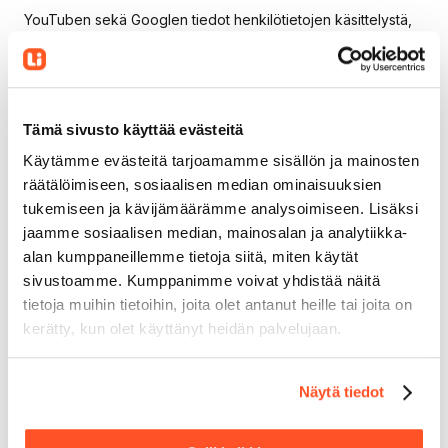
YouTuben sekä Googlen tiedot henkilötietojen käsittelystä,
mukaan lukien keinoista käyttää oikeuksiasi YouTubea sekä
Googlea vastaan, ovat saatavilla osoitteessa
https://policies.google.com/privacy?hl=fi
.
Sanoma Media Finlandin ja Xandrin tiedot henkilötietojen
Tämä sivusto käyttää evästeitä
käsittelystä, mukaan lukien keinoista käyttää oikeuksiasi
heitä vastaan, ovat saatavilla Sanoman tietosuojaselosteesta
Käytämme evästeitä tarjoamamme sisällön ja mainosten
osoitteessa
https://sanoma.fi/tietosuoja/
ja Xandrin
räätälöimiseen, sosiaalisen median ominaisuuksien
tietosuojakäytännöstä
tukemiseen ja kävijämäärämme analysoimiseen. Lisäksi
osoitteessa
https://www.xandr.com/privacy/
.
jaamme sosiaalisen median, mainosalan ja analytiikka-
alan kumppaneillemme tietoja siitä, miten käytät
Sinun oikeutesi
sivustoamme. Kumppanimme voivat yhdistää näitä
tietoja muihin tietoihin, joita olet antanut heille tai joita on
kerätty, kun olet käyttänyt heidän palvelujaan.
Oikeus saada pääsy tietoihin
Sinulla on oikeus saada meiltä vahvistus siitä,
Näytä tiedot
käsittelemmekö sinua koskevia henkilötietoja. Sinulla on
lisäksi oikeus saada pääsy itseäsi koskeviin henkilötietoihin
sekä tietosuoja-asetuksen mukaiset tiedot henkilötietojesi