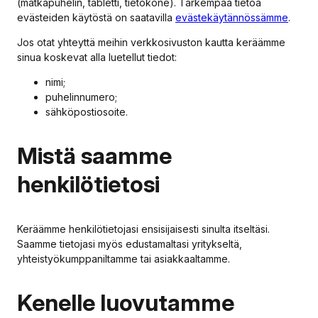
(matkapuhelin, tabletti, tietokone). Tarkempaa tietoa
evästeiden käytöstä on saatavilla
evästekäytännössämme
.
Jos otat yhteyttä meihin verkkosivuston kautta keräämme
sinua koskevat alla luetellut tiedot:
nimi;
puhelinnumero;
sähköpostiosoite.
Mistä saamme
henkilötietosi
Keräämme henkilötietojasi ensisijaisesti sinulta itseltäsi.
Saamme tietojasi myös edustamaltasi yritykseltä,
yhteistyökumppaniltamme tai asiakkaaltamme.
Kenelle luovutamme