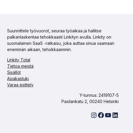
Suunnittele työvuorot, seuraa työaikaa ja hallitse
palkanlaskentaa tehokkaasti Linkityn avulla. Linkity on
suomalainen SaaS -ratkaisu, joka auttaa sinua saamaan
enemmän aikaan, tehokkaammin.
Linkity Total
Tietoa meistä
Sisällöt
Asiakastuki
Varaa esittely
Y-tunnus: 2419107-5
Pasilankatu 2, 00240 Helsinki
Instagram
Facebook
YouTube
LinkedIn