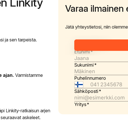
en Linkity
Varaa ilmainen e
Jätä yhteystietosi, niin olemm
i ja sen tarpeista.
 ajan.
Varmistamme
i Linkity-ratkaisun arjen
 seuraavat askeleet.