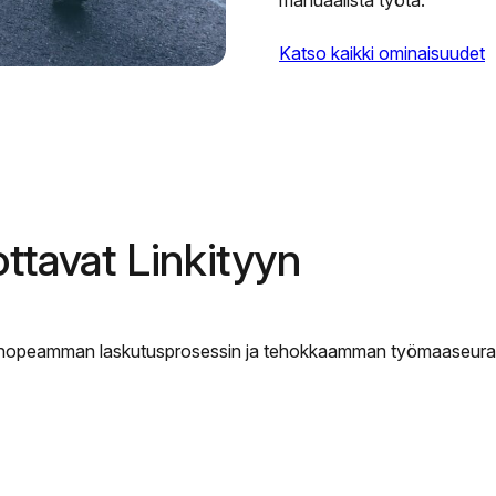
manuaalista työtä.
Katso kaikki ominaisuudet
ottavat Linkityyn
et nopeamman laskutusprosessin ja tehokkaamman työmaaseuran