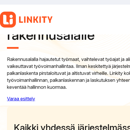
Kehittynyt työajans
Siirry
sisältöön
ja palkanlaskenta
rakennusalalle
Rakennusalalla hajautetut työmaat, vaihtelevat työajat ja ali
vaikeuttavat työvoimanhallintaa. Ilman keskitettyä järjestel
palkanlaskenta pirstaloituvat ja altistuvat virheille. Linkity k
työvoimanhallinnan, palkanlaskennan ja laskutuksen yhteen
keventää hallinnon kuormaa.
Varaa esittely
Kaikki yhdessä järjestelmäs