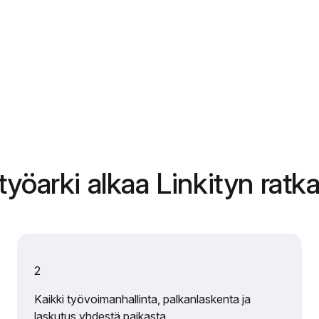
yöarki alkaa Linkityn ratka
2
Kaikki työvoimanhallinta, palkanlaskenta ja
laskutus yhdestä paikasta