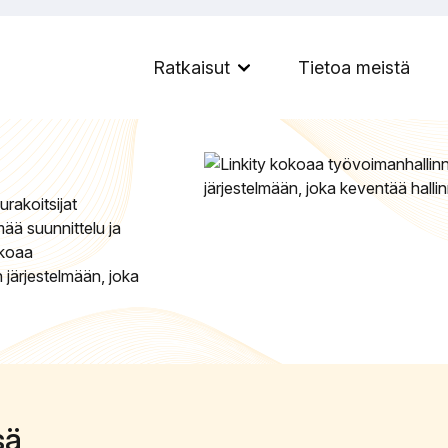
euranta
Ratkaisut
Tietoa meistä
Menu:
Open
Sub-
menu
urakoitsijat
mää suunnittelu ja
okoaa
 järjestelmään, joka
sä