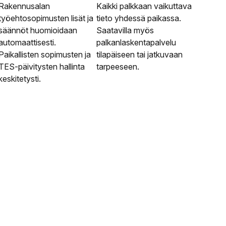
Rakennusalan
Kaikki palkkaan vaikuttava
työehtosopimusten lisät ja
tieto yhdessä paikassa.
säännöt huomioidaan
Saatavilla myös
automaattisesti.
palkanlaskentapalvelu
Paikallisten sopimusten ja
tilapäiseen tai jatkuvaan
TES-päivitysten hallinta
tarpeeseen.
keskitetysti.