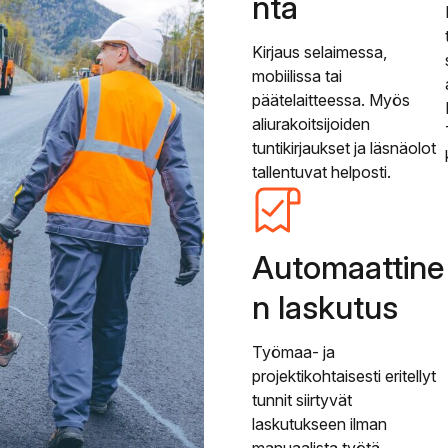
nta
Kirjaus selaimessa,
mobiilissa tai
päätelaitteessa. Myös
aliurakoitsijoiden
tuntikirjaukset ja läsnäolot
tallentuvat helposti.
Automaattine
n laskutus
Työmaa- ja
projektikohtaisesti eritellyt
tunnit siirtyvät
laskutukseen ilman