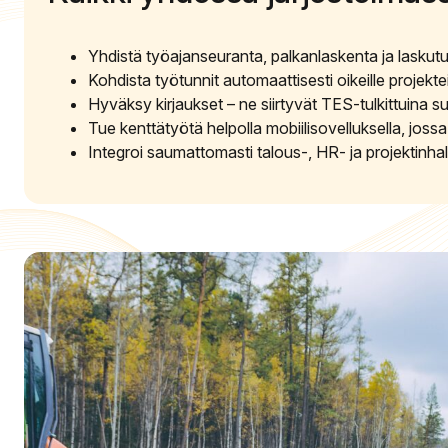
Yhdistä työajanseuranta, palkanlaskenta ja laskutu
Kohdista työtunnit automaattisesti oikeille projektei
Hyväksy kirjaukset – ne siirtyvät TES-tulkittuina 
Tue kenttätyötä helpolla mobiilisovelluksella, jossa
Integroi saumattomasti talous-, HR- ja projektinhallin