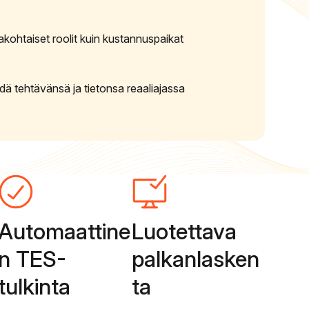
akohtaiset roolit kuin kustannuspaikat
hdä tehtävänsä ja tietonsa reaaliajassa
Automaattine
Luotettava
n TES-
palkanlasken
tulkinta
ta