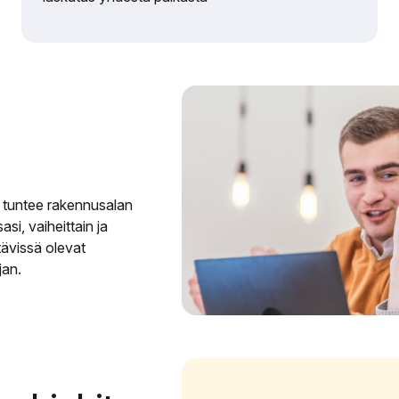
ka tuntee rakennusalan
si, vaiheittain ja
tävissä olevat
jan.