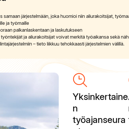
s samaan järjestelmään, joka huomioi niin aliurakoitsijat, työma
lle ja työmaille
suoraan palkanlaskentaan ja laskutukseen
 työntekijät ja aliurakoitsijat voivat merkitä työaikansa sekä nä
tajärjestelmiin – tieto liikkuu tehokkaasti järjestelmien välillä.
Yksinkertaine
n
työajanseura