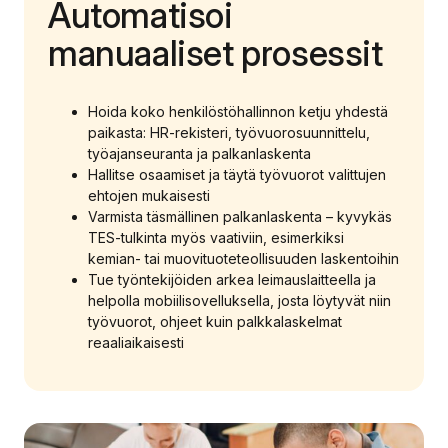
Automatisoi
manuaaliset prosessit
Hoida koko henkilöstöhallinnon ketju yhdestä
paikasta: HR-rekisteri, työvuorosuunnittelu,
työajanseuranta ja palkanlaskenta
Hallitse osaamiset ja täytä työvuorot valittujen
ehtojen mukaisesti
Varmista täsmällinen palkanlaskenta – kyvykäs
TES-tulkinta myös vaativiin, esimerkiksi
kemian- tai muovituoteteollisuuden laskentoihin
Tue työntekijöiden arkea leimauslaitteella ja
helpolla mobiilisovelluksella, josta löytyvät niin
työvuorot, ohjeet kuin palkkalaskelmat
reaaliaikaisesti