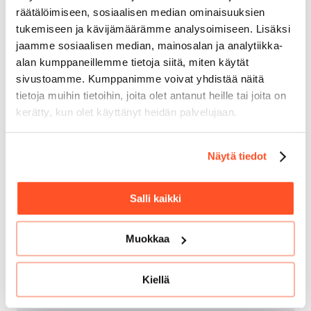
räätälöimiseen, sosiaalisen median ominaisuuksien
tukemiseen ja kävijämäärämme analysoimiseen. Lisäksi
Olemme sinuun yhteydessä sopiaksemme
jaamme sosiaalisen median, mainosalan ja analytiikka-
ajan.
Varmistamme samalla, että esittely vastaa
alan kumppaneillemme tietoja siitä, miten käytät
tarpeitasi.
sivustoamme. Kumppanimme voivat yhdistää näitä
tietoja muihin tietoihin, joita olet antanut heille tai joita on
kerätty, kun olet käyttänyt heidän palvelujaan.
Esittely ja kartoituskeskustelu.
Käymme läpi
Linkity-ratkaisun arjen haasteisiisi vastaavat
Näytä tiedot
ominaisuudet. Sovitaan seuraavat askeleet.
Salli kaikki
Yhteystiedot
Muokkaa
Antti-Pekka Vepsäläinen
Kiellä
Toimitusjohtaja, Linkityn perustaja
ap@linkity.net