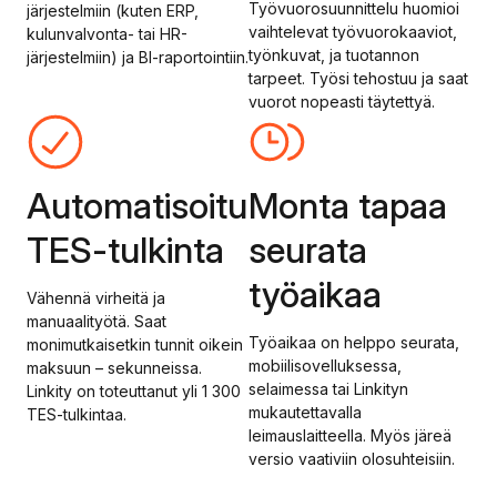
Työvuorosuunnittelu huomioi
järjestelmiin (kuten ERP,
vaihtelevat työvuorokaaviot,
kulunvalvonta- tai HR-
työnkuvat, ja tuotannon
järjestelmiin) ja BI-raportointiin.
tarpeet. Työsi tehostuu ja saat
vuorot nopeasti täytettyä.
Automatisoitu
Monta tapaa
TES-tulkinta
seurata
työaikaa
Vähennä virheitä ja
manuaalityötä. Saat
Työaikaa on helppo seurata,
monimutkaisetkin tunnit oikein
mobiilisovelluksessa,
maksuun – sekunneissa.
selaimessa tai Linkityn
Linkity on toteuttanut yli 1 300
mukautettavalla
TES-tulkintaa.
leimauslaitteella. Myös järeä
versio vaativiin olosuhteisiin.