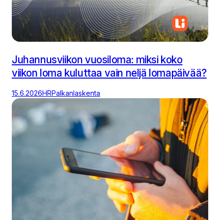
Juhannusviikon vuosiloma: miksi koko
viikon loma kuluttaa vain neljä lomapäivää?
15.6.2026
HR
Palkanlaskenta