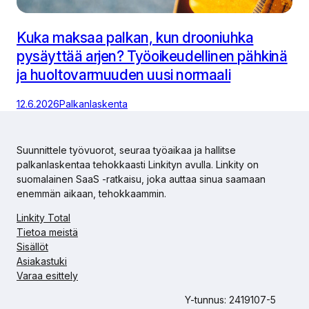
Kuka maksaa palkan, kun drooniuhka
pysäyttää arjen? Työoikeudellinen pähkinä
ja huoltovarmuuden uusi normaali
12.6.2026
Palkanlaskenta
Suunnittele työvuorot, seuraa työaikaa ja hallitse
palkanlaskentaa tehokkaasti Linkityn avulla. Linkity on
suomalainen SaaS -ratkaisu, joka auttaa sinua saamaan
enemmän aikaan, tehokkaammin.
Linkity Total
Tietoa meistä
Sisällöt
Asiakastuki
Varaa esittely
Y-tunnus: 2419107-5