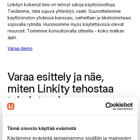
Linkityn kokenut tiimi on tehnyt satoja käyttöönottoja.
Tiedämme, mitä sujuva yhteistyö vaatii. Suunnittelemme
käyttöönoton yhdessä kanssasi, vaiheittain ja liiketoimintaasi
sopivalla rytmillä. Huomioimme myös käytettävissä olevat
resurssit. Toimimme konsultoivalla otteella – koko matkan
ajan.
Varaa demo
Varaa esittely ja näe,
miten Linkity tehostaa
toimintaasi
Täytä lomake.
Kerrothan lyhyesti yrityksestäsi ja
sen tarpeista.
Tämä sivusto käyttää evästeitä
Käytämme evästeitä tarjoamamme sisällön ja mainosten