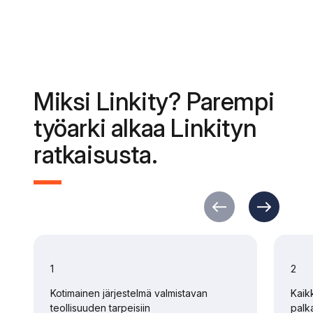
Miksi Linkity? Parempi
työarki alkaa Linkityn
ratkaisusta.
1
2
Kotimainen järjestelmä valmistavan
Kaik
teollisuuden tarpeisiin
palk