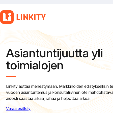
Siirry
sisältöön
Asiantuntijuutta yli
toimialojen
Linkity auttaa menestymään. Markkinoiden edistyksellisin tek
vuoden asiantuntemus ja konsultatiivinen ote mahdollistava
aidosti säästää aikaa, rahaa ja helpottaa arkea.
Varaa esittely