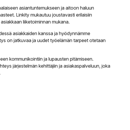
laiseen asiantuntemukseen ja aitoon haluun
asteet. Linkity mukautuu joustavasti erilaisiin
yy asiakkaan liiketoiminnan mukana.
dessä asiakkaiden kanssa ja hyödynnämme
hitys on jatkuvaa ja uudet työelämän tarpeet otetaan
seen kommunikointiin ja lupausten pitämiseen.
teys järjestelmän kehittäjiin ja asiakaspalveluun, joka
.