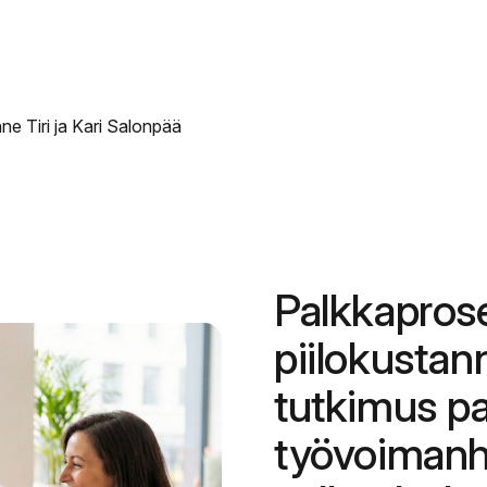
e Tiri ja Kari Salonpää
Palkkapros
piilokustan
tutkimus pa
työvoimanha