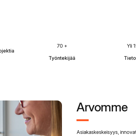
70 +
Yli 1
ojektia
Työntekijää
Tieto
Arvomme
Asiakaskeskeisyys, innovat