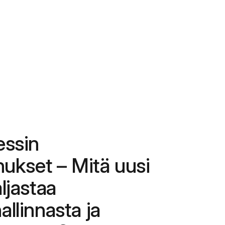
essin
nukset – Mitä uusi
ljastaa
llinnasta ja