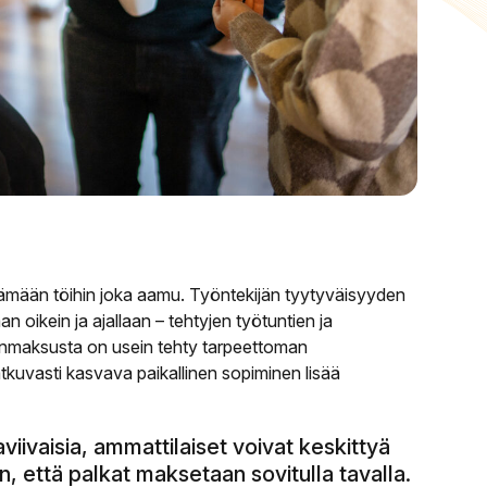
räämään töihin joka aamu. Työntekijän tyytyväisyyden
n oikein ja ajallaan – tehtyjen työtuntien ja
nmaksusta on usein tehty tarpeettoman
atkuvasti kasvava paikallinen sopiminen lisää
viivaisia, ammattilaiset voivat keskittyä
en, että palkat maksetaan sovitulla tavalla.