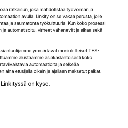
arjoaa ratkaisun, joka mahdollistaa työvoiman ja
maation avulla. Linkity on se vakaa perusta, jolle
intaa ja saumatonta työkulttuuria. Kun koko prosessi
ja automatisoitu, virheet vähenevät ja aikaa sekä
Asiantuntijamme ymmärtävät moniulotteiset TES-
nettuamme alustaamme asiakaslähtöisesti koko
aviivaistavia automaatioita ja selkeää
n aina etusijalla oikein ja ajallaan maksetut palkat.
Linkityssä on kyse.