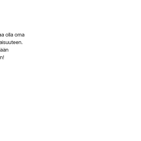
saa olla oma
vaisuuteen.
mään
n!