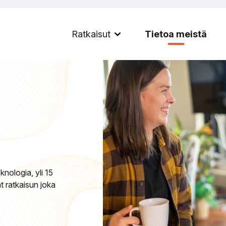
Ratkaisut
Tietoa meistä
Menu:
Open
Sub-
menu
nologia, yli 15
t ratkaisun joka