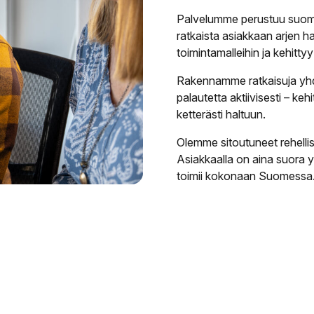
Palvelumme perustuu suoma
ratkaista asiakkaan arjen ha
toimintamalleihin ja kehitt
Rakennamme ratkaisuja yh
palautetta aktiivisesti – ke
ketterästi haltuun.
Olemme sitoutuneet rehelli
Asiakkaalla on aina suora yh
toimii kokonaan Suomessa