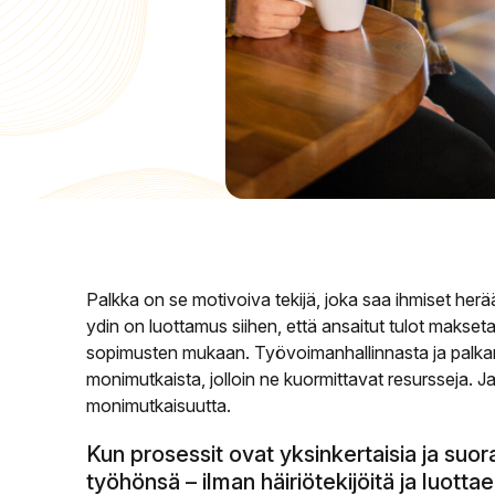
Palkka on se motivoiva tekijä, joka saa ihmiset he
ydin on luottamus siihen, että ansaitut tulot maksetaa
sopimusten mukaan. Työvoimanhallinnasta ja palka
monimutkaista, jolloin ne kuormittavat resursseja. J
monimutkaisuutta.
Kun prosessit ovat yksinkertaisia ja suora
työhönsä – ilman häiriötekijöitä ja luotta