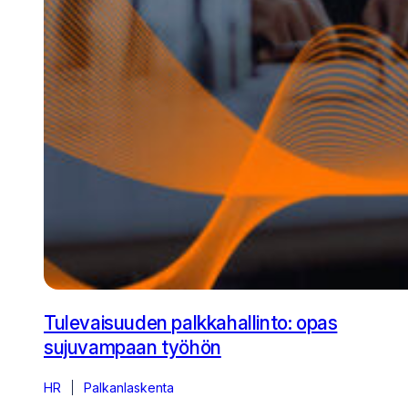
Tulevaisuuden palkkahallinto: opas
sujuvampaan työhön
HR
Palkanlaskenta