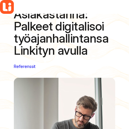
Asiakastarina:
Siirry
sisältöön
Palkeet digitalisoi
työajanhallintansa
Linkityn avulla
Referenssit