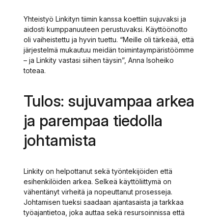
Yhteistyö Linkityn tiimin kanssa koettiin sujuvaksi ja
aidosti kumppanuuteen perustuvaksi. Käyttöönotto
oli vaiheistettu ja hyvin tuettu. “Meille oli tärkeää, että
järjestelmä mukautuu meidän toimintaympäristöömme
– ja Linkity vastasi siihen täysin”, Anna Isoheiko
toteaa.
Tulos: sujuvampaa arkea
ja parempaa tiedolla
johtamista
Linkity on helpottanut sekä työntekijöiden että
esihenkilöiden arkea. Selkeä käyttöliittymä on
vähentänyt virheitä ja nopeuttanut prosesseja.
Johtamisen tueksi saadaan ajantasaista ja tarkkaa
työajantietoa, joka auttaa sekä resursoinnissa että