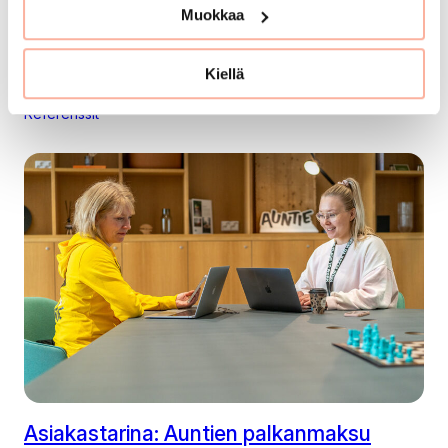
Muokkaa
Asiakastarina Tiketti Oy: Linkityn avulla
palkanlaskennan paperilappuset
Kiellä
loppuivat
Referenssit
Asiakastarina: Auntien palkanmaksu