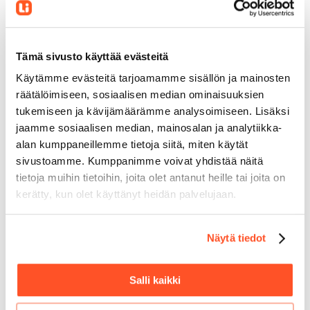
Asiakastarina: Linkityn avulla
Siivouspalvelu Hänninen on säästänyt 47
Tämä sivusto käyttää evästeitä
% palkanlaskennan kuluissa
Käytämme evästeitä tarjoamamme sisällön ja mainosten
räätälöimiseen, sosiaalisen median ominaisuuksien
Referenssit
tukemiseen ja kävijämäärämme analysoimiseen. Lisäksi
jaamme sosiaalisen median, mainosalan ja analytiikka-
alan kumppaneillemme tietoja siitä, miten käytät
sivustoamme. Kumppanimme voivat yhdistää näitä
tietoja muihin tietoihin, joita olet antanut heille tai joita on
kerätty, kun olet käyttänyt heidän palvelujaan.
Näytä tiedot
Salli kaikki