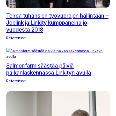
Tehoa tuhansien työvuorojen hallintaan –
Joblink ja Linkity kumppaneina jo
vuodesta 2018
Referenssit
Salmonfarm säästää päiviä
palkanlaskennassa Linkityn avulla
Referenssit