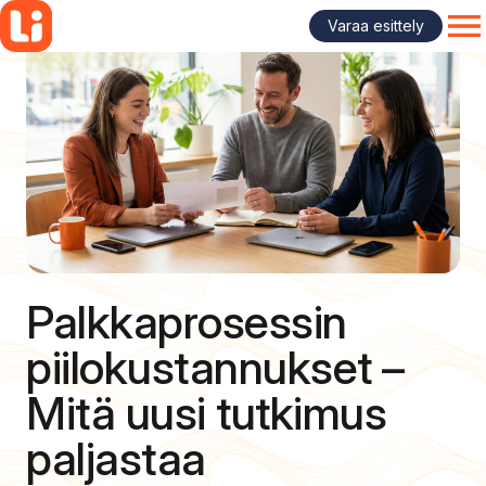
Siirry
Varaa esittely
sisältöön
OP
Palkkaprosessin
piilokustannukset –
Mitä uusi tutkimus
paljastaa