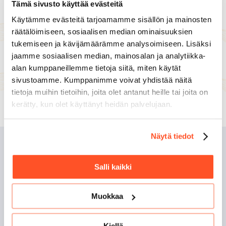
Tämä sivusto käyttää evästeitä
Käytämme evästeitä tarjoamamme sisällön ja mainosten
*
Sähköpostiosoite
räätälöimiseen, sosiaalisen median ominaisuuksien
tukemiseen ja kävijämäärämme analysoimiseen. Lisäksi
jaamme sosiaalisen median, mainosalan ja analytiikka-
alan kumppaneillemme tietoja siitä, miten käytät
sivustoamme. Kumppanimme voivat yhdistää näitä
Ilmoittaudu
tietoja muihin tietoihin, joita olet antanut heille tai joita on
kerätty, kun olet käyttänyt heidän palvelujaan.
Näytä tiedot
Suunnittele työvuorot, seuraa työaikaa ja hallitse
palkanlaskentaa tehokkaasti Linkityn avulla. Linkity on
Salli kaikki
suomalainen SaaS -ratkaisu, joka auttaa sinua saamaan
enemmän aikaan, tehokkaammin.
Muokkaa
Linkity Total
Tietoa meistä
Kiellä
Sisällöt