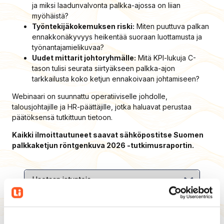
ja miksi laadunvalvonta palkka-ajossa on liian
myöhäistä?
Työntekijäkokemuksen riski:
Miten puuttuva palkan
ennakkonäkyvyys heikentää suoraan luottamusta ja
työnantajamielikuvaa?
Uudet mittarit johtoryhmälle:
Mitä KPI-lukuja C-
tason tulisi seurata siirtyäkseen palkka-ajon
tarkkailusta koko ketjun ennakoivaan johtamiseen?
Webinaari on suunnattu operatiiviselle johdolle,
talousjohtajille ja HR-päättäjille, jotka haluavat perustaa
päätöksensä tutkittuun tietoon.
Kaikki ilmoittautuneet saavat sähköpostitse Suomen
palkkaketjun röntgenkuva 2026 -tutkimusraportin.
*
Nimi