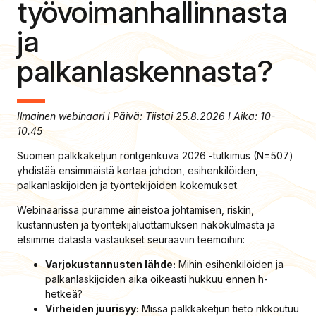
työvoimanhallinnasta
ja
palkanlaskennasta?
Ilmainen webinaari I Päivä: Tiistai 25.8.2026 I Aika: 10-
10.45
Suomen palkkaketjun röntgenkuva 2026 -tutkimus (N=507)
yhdistää ensimmäistä kertaa johdon, esihenkilöiden,
palkanlaskijoiden ja työntekijöiden kokemukset.
Webinaarissa puramme aineistoa johtamisen, riskin,
kustannusten ja työntekijäluottamuksen näkökulmasta ja
etsimme datasta vastaukset seuraaviin teemoihin:
Varjokustannusten lähde:
Mihin esihenkilöiden ja
palkanlaskijoiden aika oikeasti hukkuu ennen h-
hetkeä?
Virheiden juurisyy:
Missä palkkaketjun tieto rikkoutuu