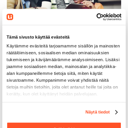
Tämä sivusto käyttää evästeitä
Käytämme evästeitä tarjoamamme sisällön ja mainosten
räätälöimiseen, sosiaalisen median ominaisuuksien
Työvuorosuunnittelun kannattaisi
tukemiseen ja kävijämäärämme analysoimiseen. Lisäksi
kiinnostaa myös johtotasoa – lue miksi
jaamme sosiaalisen median, mainosalan ja analytiikka-
20.8.2025
Työvuorosuunnittelu
alan kumppaneillemme tietoja siitä, miten käytät
sivustoamme. Kumppanimme voivat yhdistää näitä
tietoja muihin tietoihin, joita olet antanut heille tai joita on
kerätty, kun olet käyttänyt heidän palvelujaan.
Näytä tiedot