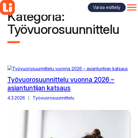
Varaa esittely
Kategoria:
Siirry
OP
sisältöön
Työvuorosuunnittelu
Työvuorosuunnittelu vuonna 2026 –
asiantuntijan katsaus
4.3.2026
Työvuorosuunnittelu