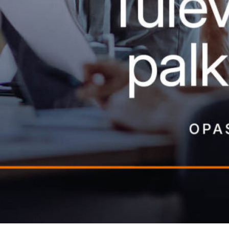
rtwall Capital kiihdyttämään
lkanlaskennan ja
övoimanhallinnan edelläkävijän
nkityn kasvua
2.2025
Uutiset
lmonfarm säästää päiviä
lkanlaskennassa Linkityn avulla
erenssit