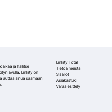
Linkity Total
aikaa ja hallitse
Tietoa meistä
tyn avulla. Linkity on
Sisällöt
ka auttaa sinua saamaan
Asiakastuki
.
Varaa esittely