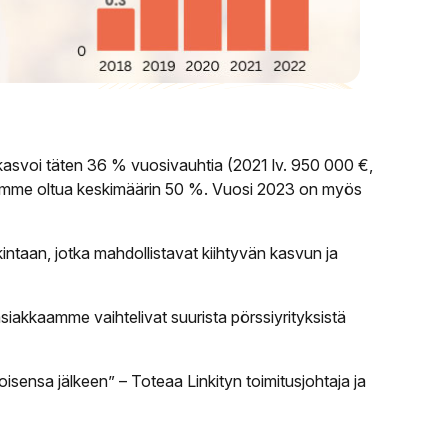
asvoi täten 36 % vuosivauhtia (2021 lv. 950 000 €,
svumme oltua keskimäärin 50 %. Vuosi 2023 on myös
ntaan, jotka mahdollistavat kiihtyvän kasvun ja
asiakkaamme vaihtelivat suurista pörssiyrityksistä
sensa jälkeen” – Toteaa Linkityn toimitusjohtaja ja