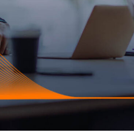
Ha
pa
ty
Li
10.
Sa
pa
Ref