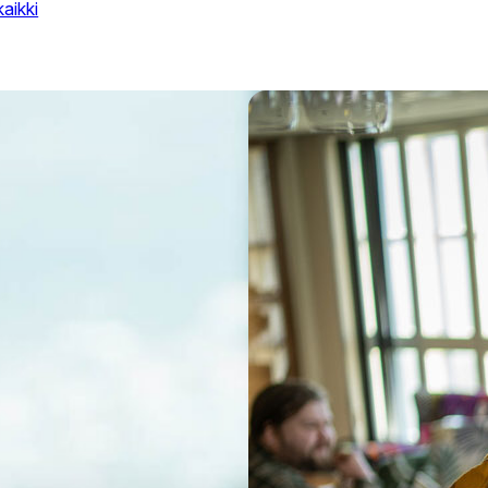
kaikki
Li
kä
vu
17.