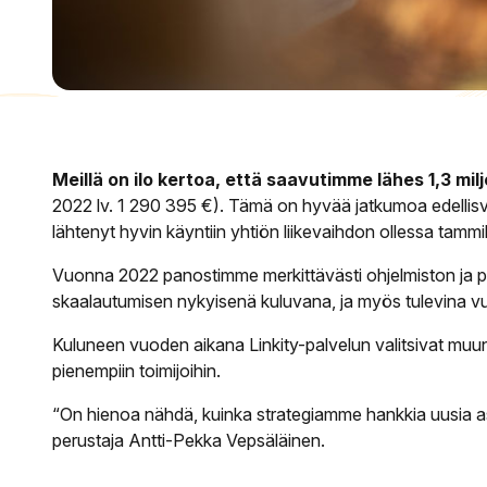
Meillä on ilo kertoa, että saavutimme lähes 1,3 mi
2022 lv. 1 290 395 €). Tämä on hyvää jatkumoa edellis
lähtenyt hyvin käyntiin yhtiön liikevaihdon ollessa tamm
Vuonna 2022 panostimme merkittävästi ohjelmiston ja pa
skaalautumisen nykyisenä kuluvana, ja myös tulevina v
Kuluneen vuoden aikana Linkity-palvelun valitsivat muun
pienempiin toimijoihin.
“On hienoa nähdä, kuinka strategiamme hankkia uusia asi
perustaja Antti-Pekka Vepsäläinen.