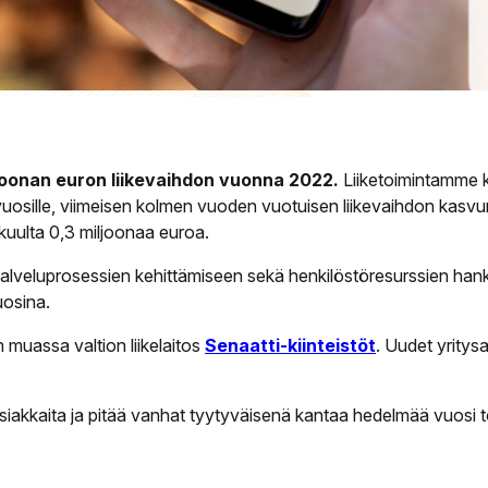
ljoonan euron liikevaihdon vuonna 2022.
Liiketoimintamme k
vuosille, viimeisen kolmen vuoden vuotuisen liikevaihdon ka
ikuulta 0,3 miljoonaa euroa.
lveluprosessien kehittämiseen sekä henkilöstöresurssien hanki
uosina.
 muassa valtion liikelaitos
Senaatti-kiinteistöt
. Uudet yritys
akkaita ja pitää vanhat tyytyväisenä kantaa hedelmää vuosi toi