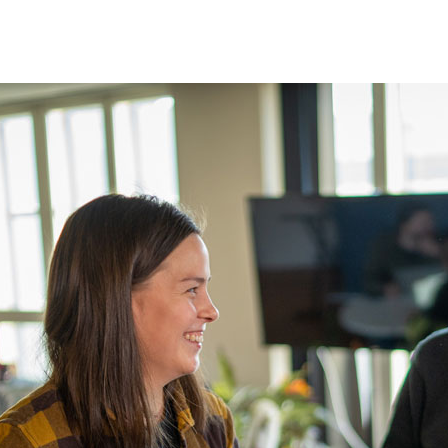
nkitylle 61 % kasvu
yttäjämäärissä ja 600 parannusta
onna 2022
2.2023
Uutiset