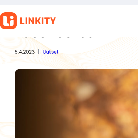
Tilinpäätös 2022: L
Siirry
sisältöön
vuosikasvua
5.4.2023
Uutiset