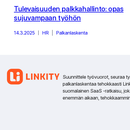
Tulevaisuuden palkkahallinto: opas
sujuvampaan työhön
14.3.2025
HR
Palkanlaskenta
Suunnittele työvuorot, seuraa työ
palkanlaskentaa tehokkaasti Linki
suomalainen SaaS -ratkaisu, jo
enemmän aikaan, tehokkaammin