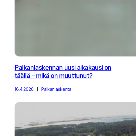
Palkanlaskennan uusi aikakausi on
täällä – mikä on muuttunut?
16.4.2026
Palkanlaskenta