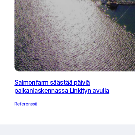
Salmonfarm säästää päiviä
palkanlaskennassa Linkityn avulla
Referenssit