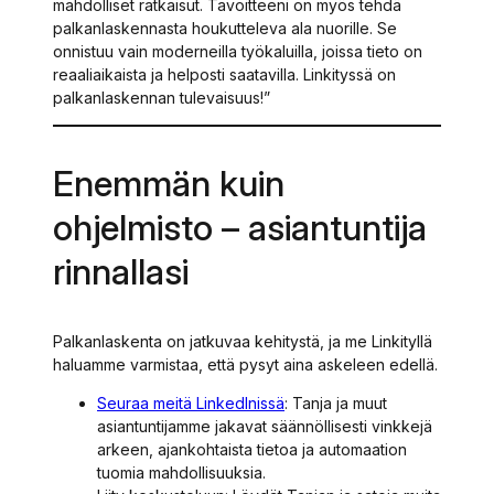
mahdolliset ratkaisut. Tavoitteeni on myös tehdä
palkanlaskennasta houkutteleva ala nuorille. Se
onnistuu vain moderneilla työkaluilla, joissa tieto on
reaaliaikaista ja helposti saatavilla. Linkityssä on
palkanlaskennan tulevaisuus!”
Enemmän kuin
ohjelmisto – asiantuntija
rinnallasi
Palkanlaskenta on jatkuvaa kehitystä, ja me Linkityllä
haluamme varmistaa, että pysyt aina askeleen edellä.
Seuraa meitä LinkedInissä
: Tanja ja muut
asiantuntijamme jakavat säännöllisesti vinkkejä
arkeen, ajankohtaista tietoa ja automaation
tuomia mahdollisuuksia.