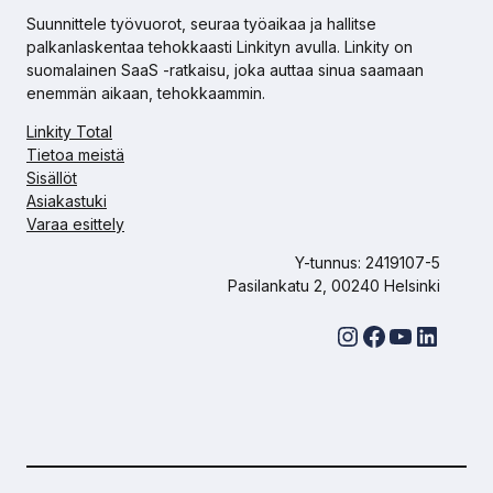
Suunnittele työvuorot, seuraa työaikaa ja hallitse
palkanlaskentaa tehokkaasti Linkityn avulla. Linkity on
suomalainen SaaS -ratkaisu, joka auttaa sinua saamaan
enemmän aikaan, tehokkaammin.
Linkity Total
Tietoa meistä
Sisällöt
Asiakastuki
Varaa esittely
Y-tunnus: 2419107-5
Pasilankatu 2, 00240 Helsinki
Instagram
Facebook
YouTube
LinkedIn