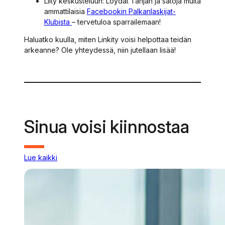
Liity keskusteluun: Löydät Tanjan ja satoja muita
ammattilaisia
Facebookin Palkanlaskijat-
Klubista
– tervetuloa sparrailemaan!
Haluatko kuulla, miten Linkity voisi helpottaa teidän
arkeanne? Ole yhteydessä, niin jutellaan lisää!
Sinua voisi kiinnostaa
Lue kaikki