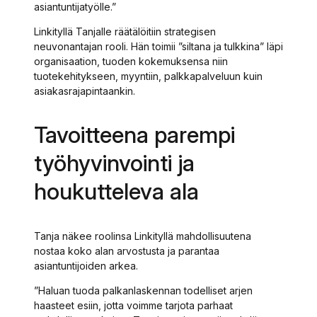
asiantuntijatyölle.”
Linkityllä Tanjalle räätälöitiin strategisen
neuvonantajan rooli. Hän toimii ”siltana ja tulkkina” läpi
organisaation, tuoden kokemuksensa niin
tuotekehitykseen, myyntiin, palkkapalveluun kuin
asiakasrajapintaankin.
Tavoitteena parempi
työhyvinvointi ja
houkutteleva ala
Tanja näkee roolinsa Linkityllä mahdollisuutena
nostaa koko alan arvostusta ja parantaa
asiantuntijoiden arkea.
”Haluan tuoda palkanlaskennan todelliset arjen
haasteet esiin, jotta voimme tarjota parhaat