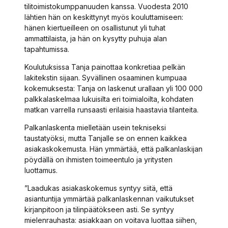
tilitoimistokumppanuuden kanssa. Vuodesta 2010
lähtien hän on keskittynyt myös kouluttamiseen:
hänen kiertueilleen on osallistunut yli tuhat
ammattilaista, ja hän on kysytty puhuja alan
tapahtumissa.
Koulutuksissa Tanja painottaa konkretiaa pelkän
lakitekstin sijaan. Syvällinen osaaminen kumpuaa
kokemuksesta: Tanja on laskenut urallaan yli 100 000
palkkalaskelmaa lukuisilta eri toimialoilta, kohdaten
matkan varrella runsaasti erilaisia haastavia tilanteita.
Palkanlaskenta mielletään usein tekniseksi
taustatyöksi, mutta Tanjalle se on ennen kaikkea
asiakaskokemusta. Hän ymmärtää, että palkanlaskijan
pöydällä on ihmisten toimeentulo ja yritysten
luottamus.
”Laadukas asiakaskokemus syntyy siitä, että
asiantuntija ymmärtää palkanlaskennan vaikutukset
kirjanpitoon ja tilinpäätökseen asti. Se syntyy
mielenrauhasta: asiakkaan on voitava luottaa siihen,