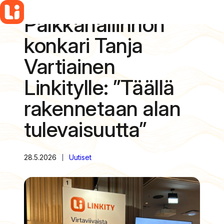
Palkkahallinnon
Siirry
sisältöön
konkari Tanja
Vartiainen
Linkitylle: ”Täällä
rakennetaan alan
tulevaisuutta”
28.5.2026
Uutiset