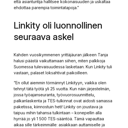
että asiantuntija hallitsee kokonaisuuden ja uskaltaa
ehdottaa parempia toimintatapoja.”
Linkity oli luonnollinen
seuraava askel
Kahden vuosikymmenen yrittäjäuran jälkeen Tanja
halusi päästä vaikuttamaan siihen, miten palkkoja
Suomessa tulevaisuudessa lasketaan. Kun Linkity tuli
vastaan, palaset loksahtivat paikoilleen.
”En ollut aiemmin törmännyt Linkityyn, vaikka olen
tehnyt tätä työtä yli 25 vuotta. Kun näin järjestelmän,
jossa työajanseuranta, työvuorosuunnittelu,
palkanlaskenta ja TES-tulkinnat ovat aidosti samassa
paketissa, kiinnostuin heti! Linkity on joustava ja
taipuu mihin tahansa tulkintaan – konepellin alla
hyrrää jo yli 1 500 TES-sääntöä. Tämä vapauttaa
aikaa sille tärkeimmälle: asiakkaan auttamiselle ja