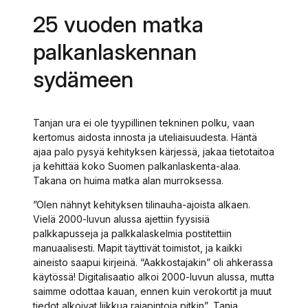
25 vuoden matka
palkanlaskennan
sydämeen
Tanjan ura ei ole tyypillinen tekninen polku, vaan
kertomus aidosta innosta ja uteliaisuudesta. Häntä
ajaa palo pysyä kehityksen kärjessä, jakaa tietotaitoa
ja kehittää koko Suomen palkanlaskenta-alaa.
Takana on huima matka alan murroksessa.
”Olen nähnyt kehityksen tilinauha-ajoista alkaen.
Vielä 2000-luvun alussa ajettiin fyysisiä
palkkapusseja ja palkkalaskelmia postitettiin
manuaalisesti. Mapit täyttivät toimistot, ja kaikki
aineisto saapui kirjeinä. “Aakkostajakin” oli ahkerassa
käytössä! Digitalisaatio alkoi 2000-luvun alussa, mutta
saimme odottaa kauan, ennen kuin verokortit ja muut
tiedot alkoivat liikkua rajapintoja pitkin”, Tanja