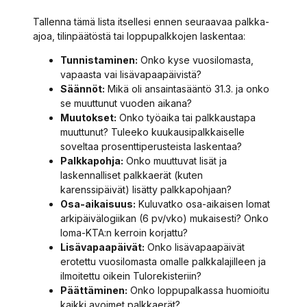
Tallenna tämä lista itsellesi ennen seuraavaa palkka-
ajoa, tilinpäätöstä tai loppupalkkojen laskentaa:
Tunnistaminen:
Onko kyse vuosilomasta,
vapaasta vai lisävapaapäivistä?
Säännöt:
Mikä oli ansaintasääntö 31.3. ja onko
se muuttunut vuoden aikana?
Muutokset:
Onko työaika tai palkkaustapa
muuttunut? Tuleeko kuukausipalkkaiselle
soveltaa prosenttiperusteista laskentaa?
Palkkapohja:
Onko muuttuvat lisät ja
laskennalliset palkkaerät (kuten
karenssipäivät) lisätty palkkapohjaan?
Osa-aikaisuus:
Kuluvatko osa-aikaisen lomat
arkipäivälogiikan (6 pv/vko) mukaisesti? Onko
loma-KTA:n kerroin korjattu?
Lisävapaapäivät:
Onko lisävapaapäivät
erotettu vuosilomasta omalle palkkalajilleen ja
ilmoitettu oikein Tulorekisteriin?
Päättäminen:
Onko loppupalkassa huomioitu
kaikki avoimet palkkaerät?