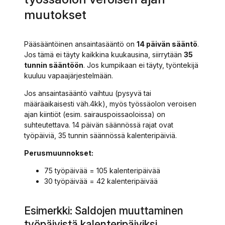
muutokset
Pääsääntöinen ansaintasääntö on
14 päivän sääntö
.
Jos tämä ei täyty kaikkina kuukausina, siirrytään
35
tunnin sääntöön
. Jos kumpikaan ei täyty, työntekijä
kuuluu vapaajärjestelmään.
Jos ansaintasääntö vaihtuu (pysyvä tai
määräaikaisesti väh.4kk), myös työssäolon veroisen
ajan kiintiöt (esim. sairauspoissaoloissa) on
suhteutettava. 14 päivän säännössä rajat ovat
työpäiviä, 35 tunnin säännössä kalenteripäiviä.
Perusmuunnokset:
75 työpäivää = 105 kalenteripäivää
30 työpäivää = 42 kalenteripäivää
Esimerkki: Saldojen muuttaminen
työpäivistä kalenteripäiviksi