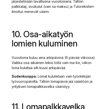
järjestelmään tavallisena vuosilomana. Tällöin
palkkalaji, sivukulut (vain sa-maksu) ja Tulorekisteri-
ilmoitus menevät väärin.
10. Osa-aikatyön
lomien kuluminen
Vuosiloma kuluu aina arkipäivinä (6 päivää viikossa).
Vaikka osa-aikainen tekisi töitä vain ma–ke, viikon
loma kuluttaa silti kuusi arkipäivää.
Sudenkuoppa:
Lomat kulutetaan vain työntekijän
työvuoropäiviltä. Tällöin lomapäiviä jää säästöön ja
yrityksen lomapalkkavelka vääristyy.
11. Lomapalkkavelka