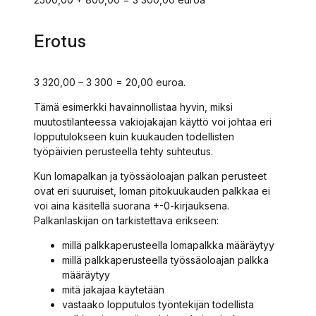
Erotus
3 320,00 – 3 300 = 20,00 euroa.
Tämä esimerkki havainnollistaa hyvin, miksi
muutostilanteessa vakiojakajan käyttö voi johtaa eri
lopputulokseen kuin kuukauden todellisten
työpäivien perusteella tehty suhteutus.
Kun lomapalkan ja työssäoloajan palkan perusteet
ovat eri suuruiset, loman pitokuukauden palkkaa ei
voi aina käsitellä suorana +-0-kirjauksena.
Palkanlaskijan on tarkistettava erikseen:
millä palkkaperusteella lomapalkka määräytyy
millä palkkaperusteella työssäoloajan palkka
määräytyy
mitä jakajaa käytetään
vastaako lopputulos työntekijän todellista