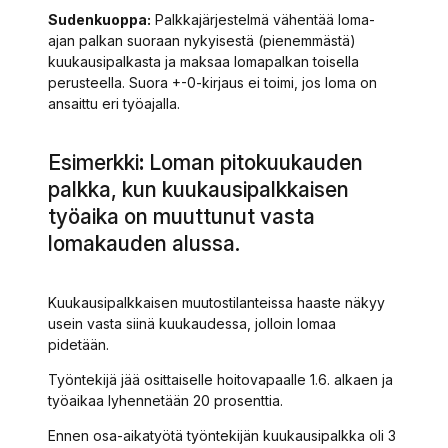
Sudenkuoppa:
Palkkajärjestelmä vähentää loma-
ajan palkan suoraan nykyisestä (pienemmästä)
kuukausipalkasta ja maksaa lomapalkan toisella
perusteella. Suora +-0-kirjaus ei toimi, jos loma on
ansaittu eri työajalla.
Esimerkki
:
Loman pitokuukauden
palkka, kun kuukausipalkkaisen
työaika on muuttunut vasta
lomakauden alussa.
Kuukausipalkkaisen muutostilanteissa haaste näkyy
usein vasta siinä kuukaudessa, jolloin lomaa
pidetään.
Työntekijä jää osittaiselle hoitovapaalle 1.6. alkaen ja
työaikaa lyhennetään 20 prosenttia.
Ennen osa-aikatyötä työntekijän kuukausipalkka oli 3