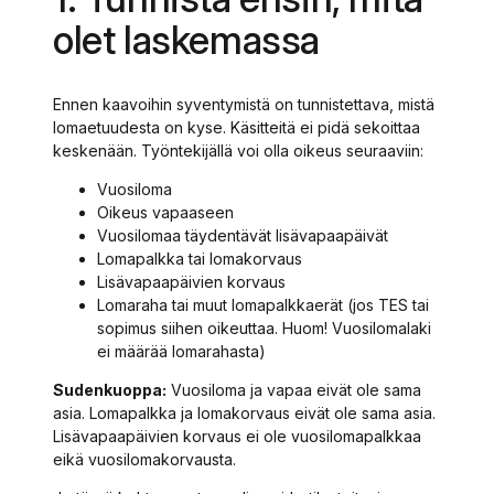
olet laskemassa
Ennen kaavoihin syventymistä on tunnistettava, mistä
lomaetuudesta on kyse. Käsitteitä ei pidä sekoittaa
keskenään. Työntekijällä voi olla oikeus seuraaviin:
Vuosiloma
Oikeus vapaaseen
Vuosilomaa täydentävät lisävapaapäivät
Lomapalkka tai lomakorvaus
Lisävapaapäivien korvaus
Lomaraha tai muut lomapalkkaerät (jos TES tai
sopimus siihen oikeuttaa. Huom! Vuosilomalaki
ei määrää lomarahasta)
Sudenkuoppa:
Vuosiloma ja vapaa eivät ole sama
asia. Lomapalkka ja lomakorvaus eivät ole sama asia.
Lisävapaapäivien korvaus ei ole vuosilomapalkkaa
eikä vuosilomakorvausta.