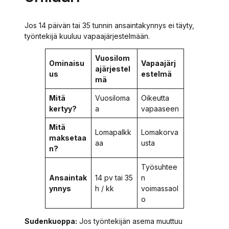
Jos 14 päivän tai 35 tunnin ansaintakynnys ei täyty,
työntekijä kuuluu vapaajärjestelmään.
Vuosilom
Ominaisu
Vapaajärj
ajärjestel
us
estelmä
mä
Mitä
Vuosiloma
Oikeutta
kertyy?
a
vapaaseen
Mitä
Lomapalkk
Lomakorva
maksetaa
aa
usta
n?
Työsuhtee
Ansaintak
14 pv tai 35
n
ynnys
h / kk
voimassaol
o
Sudenkuoppa:
Jos työntekijän asema muuttuu