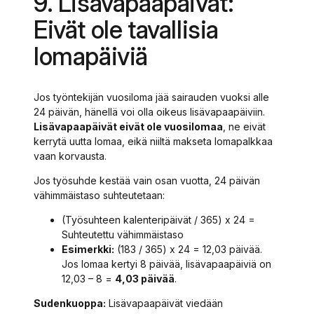
9. Lisävapaapäivät:
Eivät ole tavallisia
lomapäiviä
Jos työntekijän vuosiloma jää sairauden vuoksi alle
24 päivän, hänellä voi olla oikeus lisävapaapäiviin.
Lisävapaapäivät eivät ole vuosilomaa
, ne eivät
kerrytä uutta lomaa, eikä niiltä makseta lomapalkkaa
vaan korvausta.
Jos työsuhde kestää vain osan vuotta, 24 päivän
vähimmäistaso suhteutetaan:
(Työsuhteen kalenteripäivät / 365) x 24 =
Suhteutettu vähimmäistaso
Esimerkki:
(183 / 365) x 24 = 12,03 päivää.
Jos lomaa kertyi 8 päivää, lisävapaapäiviä on
12,03 – 8 =
4,03 päivää
.
Sudenkuoppa:
Lisävapaapäivät viedään