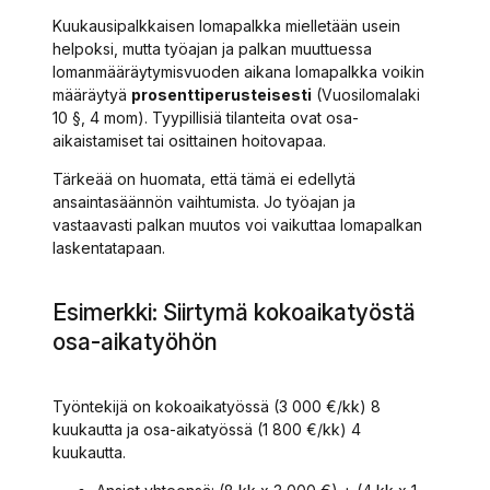
Kuukausipalkkaisen lomapalkka mielletään usein
helpoksi, mutta työajan ja palkan muuttuessa
lomanmääräytymisvuoden aikana lomapalkka voikin
määräytyä
prosenttiperusteisesti
(Vuosilomalaki
10 §, 4 mom). Tyypillisiä tilanteita ovat osa-
aikaistamiset tai osittainen hoitovapaa.
Tärkeää on huomata, että tämä ei edellytä
ansaintasäännön vaihtumista. Jo työajan ja
vastaavasti palkan muutos voi vaikuttaa lomapalkan
laskentatapaan.
Esimerkki: Siirtymä kokoaikatyöstä
osa-aikatyöhön
Työntekijä on kokoaikatyössä (3 000 €/kk) 8
kuukautta ja osa-aikatyössä (1 800 €/kk) 4
kuukautta.