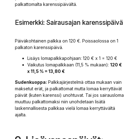
palkattomalta karenssipäivältä.
Esimerkki: Sairausajan karenssipäivä
Päiväkohtainen palkka on 120 €. Poissaolossa on 1
palkaton karenssipäivä.
Lisäys lomapalkkapohjaan: 120 € x 1 = 120 €
Vaikutus lomapalkkaan (11,5 % mukaan):
120 €
x 11,5 % = 13,80 €
Sudenkuoppa:
Palkkajärjestelmä ottaa mukaan vain
maksetut erät, ja palkattomat mutta lomaa kerryttävät
päivät (kuten karenssi) unohtuvat. Tai jos sairausloma
muuttuu palkattomaksi niin unohdetaan lisätä
laskennallisesta palkkaa vielä lomaa kerryttävältä
ajalta.