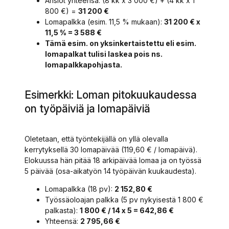
Ansiot yhteensä: (8 kk x 3 000 €) + (4 kk x 1
800 €) =
31 200 €
Lomapalkka (esim. 11,5 % mukaan):
31 200 € x
11,5 % = 3 588 €
Tämä esim. on yksinkertaistettu eli esim.
lomapalkat tulisi laskea pois ns.
lomapalkkapohjasta.
Esimerkki: Loman pitokuukaudessa
on työpäiviä ja lomapäiviä
Oletetaan, että työntekijällä on yllä olevalla
kerrytyksellä 30 lomapäivää (119,60 € / lomapäivä).
Elokuussa hän pitää 18 arkipäivää lomaa ja on työssä
5 päivää (osa-aikatyön 14 työpäivän kuukaudesta).
Lomapalkka (18 pv):
2 152,80 €
Työssäoloajan palkka (5 pv nykyisestä 1 800 €
palkasta):
1 800 € / 14 x 5 = 642,86 €
Yhteensä:
2 795,66 €