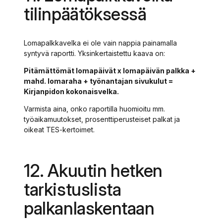
tilinpäätöksessä
Lomapalkkavelka ei ole vain nappia painamalla
syntyvä raportti. Yksinkertaistettu kaava on:
Pitämättömät lomapäivät x lomapäivän palkka +
mahd. lomaraha + työnantajan sivukulut =
Kirjanpidon kokonaisvelka.
Varmista aina, onko raportilla huomioitu mm.
työaikamuutokset, prosenttiperusteiset palkat ja
oikeat TES-kertoimet.
12. Akuutin hetken
tarkistuslista
palkanlaskentaan