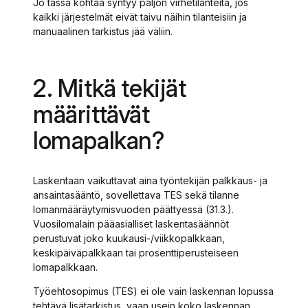
Jo tässä kohtaa syntyy paljon virhetilanteita, jos
kaikki järjestelmät eivät taivu näihin tilanteisiin ja
manuaalinen tarkistus jää väliin.
2. Mitkä tekijät
määrittävät
lomapalkan?
Laskentaan vaikuttavat aina työntekijän palkkaus- ja
ansaintasääntö, sovellettava TES sekä tilanne
lomanmääräytymisvuoden päättyessä (31.3.).
Vuosilomalain pääasialliset laskentasäännöt
perustuvat joko kuukausi-/viikkopalkkaan,
keskipäiväpalkkaan tai prosenttiperusteiseen
lomapalkkaan.
Työehtosopimus (TES) ei ole vain laskennan lopussa
tehtävä lisätarkistus, vaan usein koko laskennan