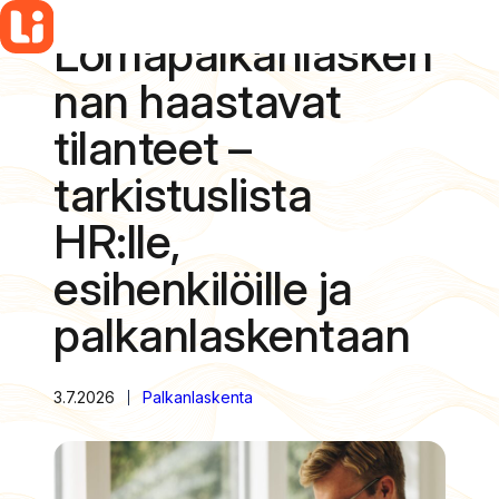
Lomapalkanlasken
Siirry
sisältöön
nan haastavat
tilanteet –
tarkistuslista
HR:lle,
esihenkilöille ja
palkanlaskentaan
3.7.2026
Palkanlaskenta