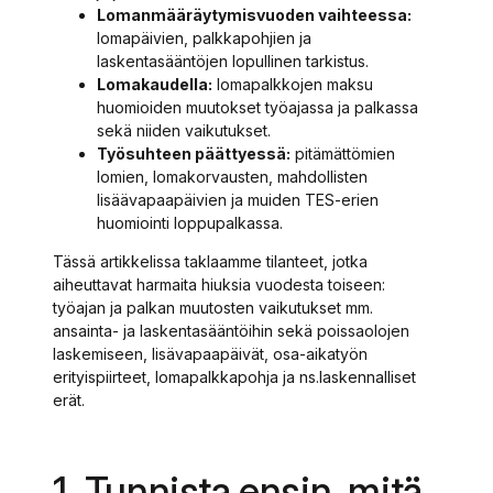
Lomanmääräytymisvuoden vaihteessa:
lomapäivien, palkkapohjien ja
laskentasääntöjen lopullinen tarkistus.
Lomakaudella:
lomapalkkojen maksu
huomioiden muutokset työajassa ja palkassa
sekä niiden vaikutukset.
Työsuhteen päättyessä:
pitämättömien
lomien, lomakorvausten, mahdollisten
lisäävapaapäivien ja muiden TES-erien
huomiointi loppupalkassa.
Tässä artikkelissa taklaamme tilanteet, jotka
aiheuttavat harmaita hiuksia vuodesta toiseen:
työajan ja palkan muutosten vaikutukset mm.
ansainta- ja laskentasääntöihin sekä poissaolojen
laskemiseen, lisävapaapäivät, osa-aikatyön
erityispiirteet, lomapalkkapohja ja ns.laskennalliset
erät.
1. Tunnista ensin, mitä