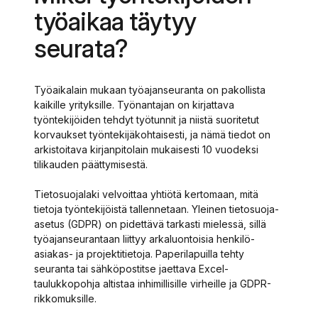
työaikaa täytyy
seurata?
Työaikalain mukaan työajanseuranta on pakollista
kaikille yrityksille. Työnantajan on kirjattava
työntekijöiden tehdyt työtunnit ja niistä suoritetut
korvaukset työntekijäkohtaisesti, ja nämä tiedot on
arkistoitava kirjanpitolain mukaisesti 10 vuodeksi
tilikauden päättymisestä.
Tietosuojalaki velvoittaa yhtiötä kertomaan, mitä
tietoja työntekijöistä tallennetaan. Yleinen tietosuoja-
asetus (GDPR) on pidettävä tarkasti mielessä, sillä
työajanseurantaan liittyy arkaluontoisia henkilö-
asiakas- ja projektitietoja. Paperilapuilla tehty
seuranta tai sähköpostitse jaettava Excel-
taulukkopohja altistaa inhimillisille virheille ja GDPR-
rikkomuksille.