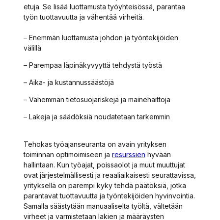
etuja. Se lisää luottamusta työyhteisössä, parantaa
työn tuottavuutta ja vähentää virheitä.
– Enemmän luottamusta johdon ja työntekijöiden
välillä
– Parempaa läpinäkyvyyttä tehdystä työstä
– Aika- ja kustannussäästöjä
– Vähemmän tietosuojariskejä ja mainehaittoja
– Lakeja ja säädöksiä noudatetaan tarkemmin
Tehokas työajanseuranta on avain yrityksen
toiminnan optimoimiseen ja
resurssien
hyvään
hallintaan. Kun työajat, poissaolot ja muut muuttujat
ovat järjestelmällisesti ja reaaliaikaisesti seurattavissa,
yrityksellä on parempi kyky tehdä päätöksiä, jotka
parantavat tuottavuutta ja työntekijöiden hyvinvointia.
Samalla säästytään manuaaliselta työltä, vältetään
virheet ja varmistetaan lakien ja määräysten