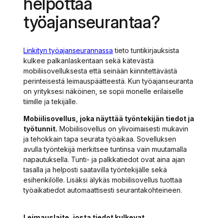
helpottaa
työajanseurantaa?
Linkityn työajanseurannassa
tieto tuntikirjauksista
kulkee palkanlaskentaan sekä kätevästä
mobiliisovelluksesta että seinään kiinnitettävästä
perinteisestä leimauspäätteestä. Kun työajanseuranta
on yrityksesi näköinen, se sopii monelle erilaiselle
tiimille ja tekijälle.
Mobiilisovellus, joka näyttää työntekijän tiedot ja
työtunnit.
Mobiilisovellus on ylivoimaisesti mukavin
ja tehokkain tapa seurata työaikaa. Sovelluksen
avulla työntekijä merkitsee tuntinsa vain muutamalla
napautuksella. Tunti- ja palkkatiedot ovat aina ajan
tasalla ja helposti saatavilla työntekijälle sekä
esihenkilölle. Lisäksi älykäs mobiilisovellus tuottaa
työaikatiedot automaattisesti seurantakohteineen.
Leimauslaite, josta tiedot kulkevat