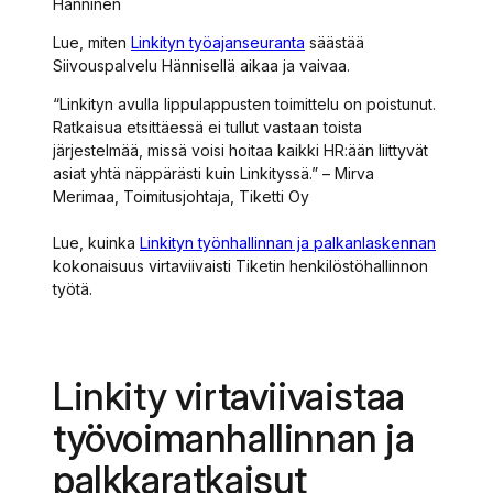
Hänninen
Lue, miten
Linkityn työajanseuranta
säästää
Siivouspalvelu Hännisellä aikaa ja vaivaa.
“Linkityn avulla lippulappusten toimittelu on poistunut.
Ratkaisua etsittäessä ei tullut vastaan toista
järjestelmää, missä voisi hoitaa kaikki HR:ään liittyvät
asiat yhtä näppärästi kuin Linkityssä.” – Mirva
Merimaa, Toimitusjohtaja, Tiketti Oy
Lue, kuinka
Linkityn työnhallinnan ja palkanlaskennan
kokonaisuus virtaviivaisti Tiketin henkilöstöhallinnon
työtä.
Linkity virtaviivaistaa
työvoimanhallinnan ja
palkkaratkaisut