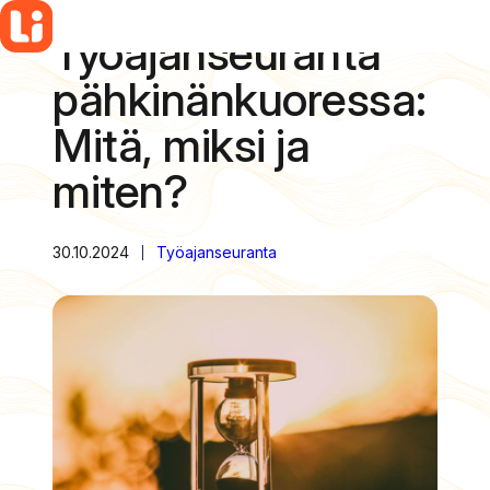
Työajanseuranta
Siirry
sisältöön
pähkinänkuoressa:
Mitä, miksi ja
miten?
30.10.2024
Työajanseuranta