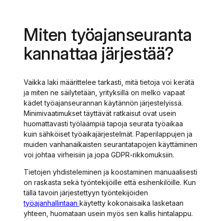
Miten työajanseuranta
kannattaa järjestää?
Vaikka laki määrittelee tarkasti, mitä tietoja voi kerätä
ja miten ne säilytetään, yrityksillä on melko vapaat
kädet työajanseurannan käytännön järjestelyissä.
Minimivaatimukset täyttävät ratkaisut ovat usein
huomattavasti työläämpiä tapoja seurata työaikaa
kuin sähköiset työaikajärjestelmät. Paperilappujen ja
muiden vanhanaikaisten seurantatapojen käyttäminen
voi johtaa virheisiin ja jopa GDPR-rikkomuksiin.
Tietojen yhdisteleminen ja koostaminen manuaalisesti
on raskasta sekä työntekijöille että esihenkilöille. Kun
tällä tavoin järjestettyyn työntekijöiden
työajanhallintaan
käytetty kokonaisaika lasketaan
yhteen, huomataan usein myös sen kallis hintalappu.