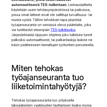
automaattisesti TES-tulkintaan.
Leimauslaitteita
käytetään usein tehdasympäristöissä tai paikoissa,
joissa omat laitteet eivät ole sallittuja turvallisuus- tai
muista syistä. Tällöin tehokkain tapa järjestää
työajanseuranta on seinässä oleva päätelaite, joka
vie tuntitiedot eteenpäin
TES-tulkittaviksi
.
Järjestelmästä riippuen ohjelma joko tulkitsee tunnit
palkoiksi automaattisesti, tai palkanlaskija laskee ne
käsin päätteeseen leimattujen työtuntien perusteella.
Miten tehokas
työajanseuranta tuo
liiketoimintahyötyjä?
Tehokas työajanseuranta tuo yritykselle
lakisääteisten vaatimusten täyttämisen lisäksi monia