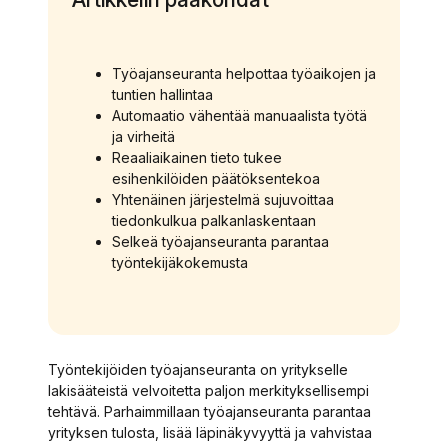
Työajanseuranta helpottaa työaikojen ja
tuntien hallintaa
Automaatio vähentää manuaalista työtä
ja virheitä
Reaaliaikainen tieto tukee
esihenkilöiden päätöksentekoa
Yhtenäinen järjestelmä sujuvoittaa
tiedonkulkua palkanlaskentaan
Selkeä työajanseuranta parantaa
työntekijäkokemusta
Työntekijöiden työajanseuranta on yritykselle
lakisääteistä velvoitetta paljon merkityksellisempi
tehtävä. Parhaimmillaan työajanseuranta parantaa
yrityksen tulosta, lisää läpinäkyvyyttä ja vahvistaa