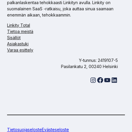
palkanlaskentaa tehokkaasti Linkityn avulla. Linkity on
suomalainen SaaS -ratkaisu, joka auttaa sinua saamaan
enemmän aikaan, tehokkaammin.
Linkity Total
Tietoa meistä
Sisällöt
Asiakastuki
Varaa esittely
Y-tunnus: 2419107-5
Pasilankatu 2, 00240 Helsinki
Instagram
Facebook
YouTube
LinkedIn
Tietosuojaseloste
Evästeseloste